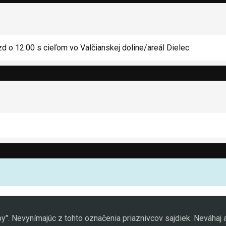
zd o 12:00 s cieľom vo Valčianskej doline/areál Dielec
". Nevynímajúc z tohto označenia priaznivcov sajdiek. Neváhaj a