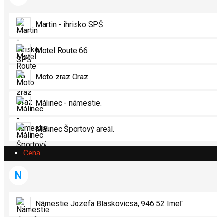
Organizátori Udalostí
Martin - ihrisko SPŠ
Motel Route 66
Miesta konania Udalostí
Moto zraz Oraz
Málinec - námestie.
Informačný panel miesta konania
Málinec Športový areál.
Cena
N
Predplatné
Námestie Jozefa Blaskovicsa, 946 52 Imeľ