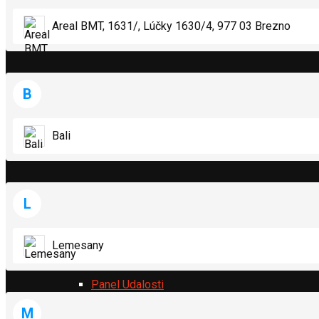
Vytvorenie Udalosti – Návod
Areal BMT, 1631/, Lúčky 1630/4, 977 03 Brezno
1. Pridať Organizátora
B
Bali
2. Pridať Miesto Konania
L
3. Pridať Podujatie
Lemesany
Panel Udalosti
M