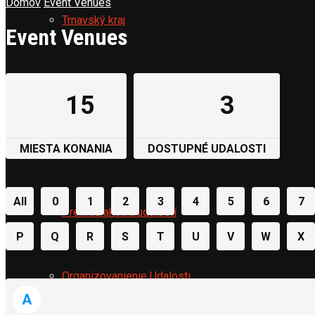
Domov
Event Venues
Trnavský kraj
Event Venues
Žilinský kraj
15
3
Akcie & Udalosti
MIESTA KONANIA
DOSTUPNÉ UDALOSTI
All
0
1
2
3
4
5
6
7
Prehľad akcií a udalostí
P
Q
R
S
T
U
V
W
X
Organizovanienie Udalosti
A