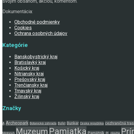
svojim obsahom, akciou, komentom.
Dokumentácia:
Obchodné podmienky
Cookies
Ochrana osobných údajov
Kategórie
Banskobystrický kraj
Bratislavký kraj
Košický kraj
Nitriansky kraj
Prešovský kraj
Trenčiansky kraj
Trnavský kraj
Žilinský kraj
Značky
Archeopark
Bunker
cezhraničná tras
A
Botanická záhrada
Bufet
Ceska republika
Pamiatka
Muzeum
Prí
Pamätník
Motopub
PL
plavba