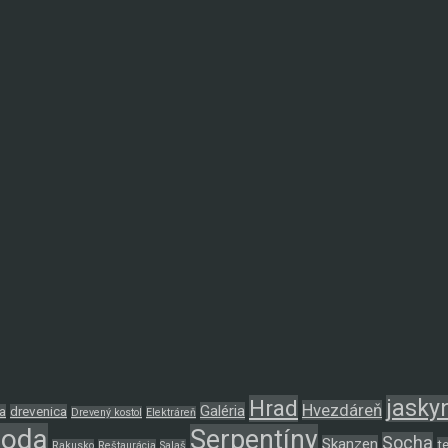
Hrad
jasky
Hvezdáreň
Galéria
a
drevenica
Drevený kostol
Elektráreň
roda
Serpentíny
Socha
Skanzen
t
Rakusko
Reštaurácia
Salaš