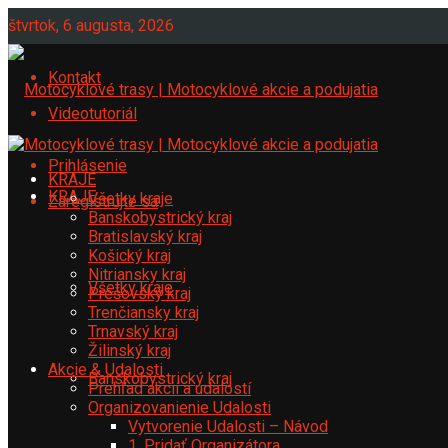
štvrtok, 6 augusta, 2026
Kontakt
Videotutoriál
Prihlásenie
KRAJE
KRAJE
Všetky kraje
Zaregistrujte sa
Banskobystrický kraj
Bratislavský kraj
Košický kraj
Nitriansky kraj
Všetky kraje
Prešovský kraj
Trenčiansky kraj
Trnavský kraj
Žilinský kraj
Akcie & Udalosti
Banskobystrický kraj
Prehľad akcií a udalostí
Organizovanienie Udalosti
Vytvorenie Udalosti – Návod
1. Pridať Organizátora