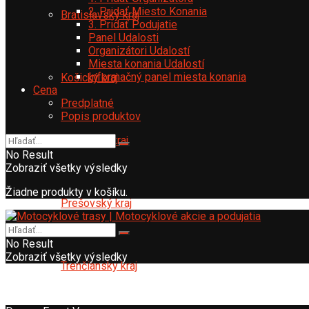
2. Pridať Miesto Konania
Bratislavský kraj
3. Pridať Podujatie
Panel Udalosti
Organizátori Udalostí
Miesta konania Udalostí
Informačný panel miesta konania
Košický kraj
Cena
Predplatné
Popis produktov
Nitriansky kraj
No Result
Zobraziť všetky výsledky
Žiadne produkty v košíku.
Prešovský kraj
No Result
Zobraziť všetky výsledky
Trenčiansky kraj