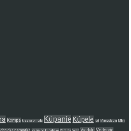
Kúpanie
na
Kúpele
Kompa
krasna priroda
loď
Mauzoleum
Mlyn
Viadukt
Vodopád
echnicka pamiatka
termálne kúpalisko
Veterán
Veža