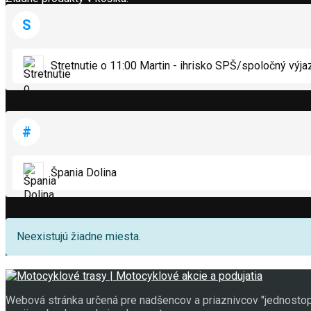
S
Stretnutie o 11:00 Martin - ihrisko SPŠ/spoločný výja
#
Špania Dolina
Neexistujú žiadne miesta.
Webová stránka určená pre nadšencov a priaznivcov "jednostopy