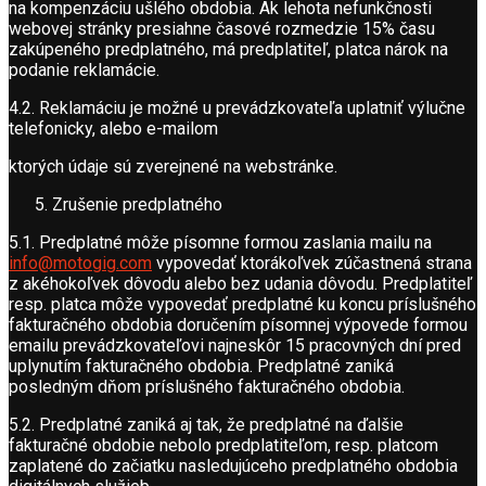
na kompenzáciu ušlého obdobia. Ak lehota nefunkčnosti
webovej stránky presiahne časové rozmedzie 15% času
zakúpeného predplatného, má predplatiteľ, platca nárok na
podanie reklamácie.
4.2. Reklamáciu je možné u prevádzkovateľa uplatniť výlučne
telefonicky, alebo e-mailom
ktorých údaje sú zverejnené na webstránke.
Zrušenie predplatného
5.1. Predplatné môže písomne formou zaslania mailu na
info@motogig.com
vypovedať ktorákoľvek zúčastnená strana
z akéhokoľvek dôvodu alebo bez udania dôvodu. Predplatiteľ
resp. platca môže vypovedať predplatné ku koncu príslušného
fakturačného obdobia doručením písomnej výpovede formou
emailu prevádzkovateľovi najneskôr 15 pracovných dní pred
uplynutím fakturačného obdobia. Predplatné zaniká
posledným dňom príslušného fakturačného obdobia.
5.2. Predplatné zaniká aj tak, že predplatné na ďalšie
fakturačné obdobie nebolo predplatiteľom, resp. platcom
zaplatené do začiatku nasledujúceho predplatného obdobia