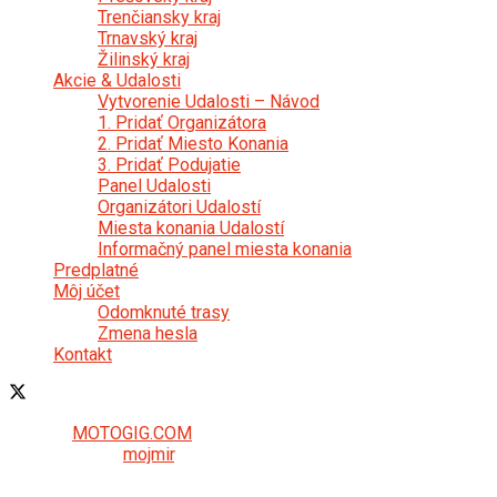
Trenčiansky kraj
Trnavský kraj
Žilinský kraj
Akcie & Udalosti
Vytvorenie Udalosti – Návod
1. Pridať Organizátora
2. Pridať Miesto Konania
3. Pridať Podujatie
Panel Udalosti
Organizátori Udalostí
Miesta konania Udalostí
Informačný panel miesta konania
Predplatné
Môj účet
Odomknuté trasy
Zmena hesla
Kontakt
© 2024
MOTOGIG.COM
- Poskytovateľ služieb pre
motocyklistov
mojmir
.
Táto webová stránka používa súbory cookie. Pokračovaním v