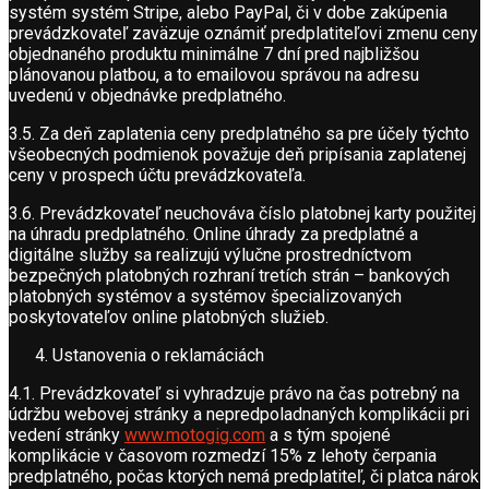
systém systém Stripe, alebo PayPal, či v dobe zakúpenia
prevádzkovateľ zaväzuje oznámiť predplatiteľovi zmenu ceny
objednaného produktu minimálne 7 dní pred najbližšou
plánovanou platbou, a to emailovou správou na adresu
uvedenú v objednávke predplatného.
3.5. Za deň zaplatenia ceny predplatného sa pre účely týchto
všeobecných podmienok považuje deň pripísania zaplatenej
ceny v prospech účtu prevádzkovateľa.
3.6. Prevádzkovateľ neuchováva číslo platobnej karty použitej
na úhradu predplatného. Online úhrady za predplatné a
digitálne služby sa realizujú výlučne prostredníctvom
bezpečných platobných rozhraní tretích strán – bankových
platobných systémov a systémov špecializovaných
poskytovateľov online platobných služieb.
Ustanovenia o reklamáciách
4.1. Prevádzkovateľ si vyhradzuje právo na čas potrebný na
údržbu webovej stránky a nepredpoladnaných komplikácii pri
vedení stránky
www.motogig.com
a s tým spojené
komplikácie v časovom rozmedzí 15% z lehoty čerpania
predplatného, počas ktorých nemá predplatiteľ, či platca nárok