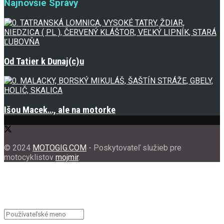
Najnovšie Správy
Od Tatier k Dunaj(c)u
Išou Macek…, ale na motorke
© 2024
MOTOGIG.COM
- Poskytovateľ služieb pre
motocyklistov
mojmir
.
Vitajte Späť!
Úspešne ste upravili podrobnosti o svojom účte