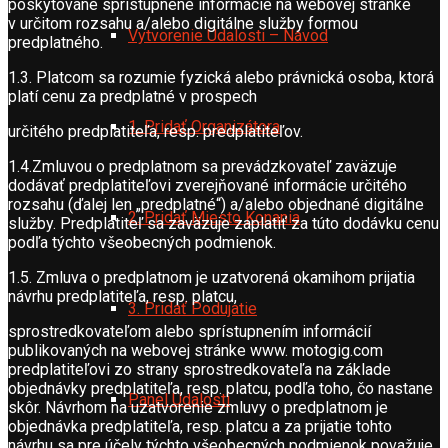
poskytované sprístupnené informácie na webovej stránke
v určitom rozsahu a/alebo digitálne služby formou
Vytvorenie Udalosti – Návod
predplatného.
1.3. Platcom sa rozumie fyzická alebo právnická osoba, ktorá
platí cenu za predplatné v prospech
1. Pridať Organizátora
určitého predplatiteľa, resp. predplatiteľov.
1.4.Zmluvou o predplatnom sa prevádzkovateľ zaväzuje
dodávať predplatiteľovi zverejňované informácie určitého
rozsahu (ďalej len „predplatné“) a/alebo objednané digitálne
2. Pridať Miesto Konania
služby. Predplatiteľ sa zaväzuje zaplatiť za túto dodávku cenu
podľa týchto všeobecných podmienok.
1.5. Zmluva o predplatnom je uzatvorená okamihom prijatia
návrhu predplatiteľa, resp. platcu,
3. Pridať Podujatie
sprostredkovateľom alebo sprístupnením informácií
publikovaných na webovej stránke www. motogig.com
predplatiteľovi zo strany sprostredkovateľa na základe
objednávky predplatiteľa, resp. platcu, podľa toho, čo nastane
Panel Udalosti
skôr. Návrhom na uzatvorenie zmluvy o predplatnom je
objednávka predplatiteľa, resp. platcu a za prijatie tohto
návrhu sa pre účely týchto všeobecných podmienok považuje