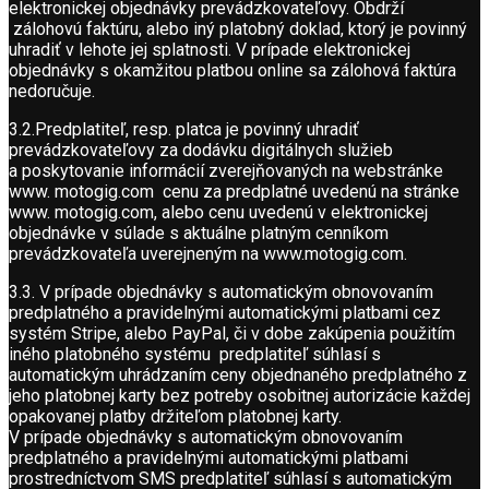
elektronickej objednávky prevádzkovateľovy. Obdrží
zálohovú faktúru, alebo iný platobný doklad, ktorý je povinný
uhradiť v lehote jej splatnosti. V prípade elektronickej
objednávky s okamžitou platbou online sa zálohová faktúra
nedoručuje.
3.2.Predplatiteľ, resp. platca je povinný uhradiť
prevádzkovateľovy za dodávku digitálnych služieb
a poskytovanie informácií zverejňovaných na webstránke
www. motogig.com cenu za predplatné uvedenú na stránke
www. motogig.com, alebo cenu uvedenú v elektronickej
objednávke v súlade s aktuálne platným cenníkom
prevádzkovateľa uverejneným na www.motogig.com.
3.3. V prípade objednávky s automatickým obnovovaním
predplatného a pravidelnými automatickými platbami cez
systém Stripe, alebo PayPal, či v dobe zakúpenia použitím
iného platobného systému predplatiteľ súhlasí s
automatickým uhrádzaním ceny objednaného predplatného z
jeho platobnej karty bez potreby osobitnej autorizácie každej
opakovanej platby držiteľom platobnej karty.
V prípade objednávky s automatickým obnovovaním
predplatného a pravidelnými automatickými platbami
prostredníctvom SMS predplatiteľ súhlasí s automatickým