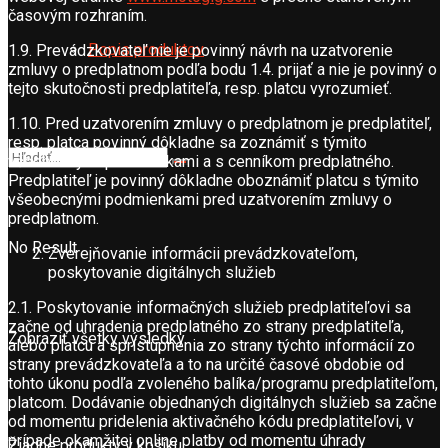
časovým rozhraním.
Popis produktov
1.9. Prevádzkovateľ nie je povinný návrh na uzatvorenie
zmluvy o predplatnom podľa bodu 1.4. prijať a nie je povinný o
tejto skutočnosti predplatiteľa, resp. platcu vyrozumieť.
1.10. Pred uzatvorením zmluvy o predplatnom je predplatiteľ,
resp. platca povinný dôkladne sa zoznámiť s týmito
všeobecnými podmienkami a s cenníkom predplatného.
Predplatiteľ je povinný dôkladne oboznámiť platcu s týmito
všeobecnými podmienkami pred uzatvorením zmluvy o
predplatnom.
No Result
Zverejňovanie informácii prevádzkovateľom,
poskytovanie digitálnych služieb
2.1. Poskytovanie informačných služieb predplatiteľovi sa
začne od uhradenia predplatného zo strany predplatiteľa,
Zobraziť všetky výsledky
alebo platcu a sprístupnenia zo strany týchto informácií zo
strany prevádzkovateľa a to na určité časové obdobie od
tohto úkonu podľa zvoleného balíka/programu predplatiteľom,
platcom. Dodávanie objednaných digitálnych služieb sa začne
od momentu pridelenia aktivačného kódu predplatiteľovi, v
prípade okamžitej online platby od momentu úhrady
Žiadne produkty v košíku.