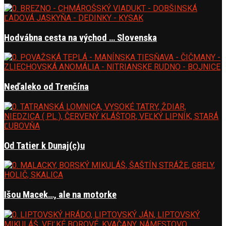
Hodvábna cesta na východ … Slovenska
Neďaleko od Trenčína
Od Tatier k Dunaj(c)u
Išou Macek…, ale na motorke