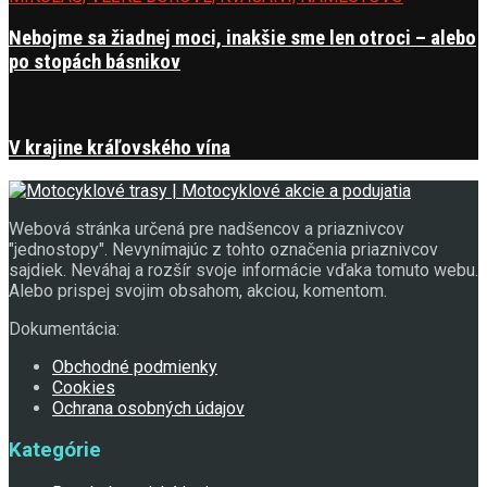
Nebojme sa žiadnej moci, inakšie sme len otroci – alebo
po stopách básnikov
V krajine kráľovského vína
Webová stránka určená pre nadšencov a priaznivcov
"jednostopy". Nevynímajúc z tohto označenia priaznivcov
sajdiek. Neváhaj a rozšír svoje informácie vďaka tomuto webu.
Alebo prispej svojim obsahom, akciou, komentom.
Dokumentácia:
Obchodné podmienky
Cookies
Ochrana osobných údajov
Kategórie