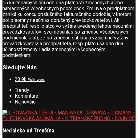
15 kalendárnych dní odo dňa platnosti zmenených alebo
nahradených všeobecných podmienok. Zmluva o predplatnom
zaniká ku koncu príslušného fakturačného obdobia, v ktorom
bol písomný nesúhlas doručený prevádzkovateľovi. Ak
predplatiteľ, resp. platca vo vyššie uvedenej lehote neoznámi
prevádzkovateľovi svoj nesúhlas so zmenou všeobecných
podmienok, platí, že so zmenou súhlasí a vzájomné vzťahy
prevádzkovateľa a predplatiteľa, resp. platcu sa odo dňa
účinnosti zmeny riadia zmenenými všeobecnými
podmienkami.
Sledujte Nás
23.9k
Followers
Trendy
Komentáre
Najnovšie
Neďaleko od Trenčína