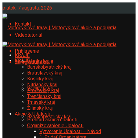
piatok, 7 augusta, 2026
Kontakt
Videotutoriál
Prihlásenie
KRAJE
KRAJE
Všetky kraje
Zaregistrujte sa
Banskobystrický kraj
Bratislavský kraj
Košický kraj
Nitriansky kraj
Všetky kraje
Prešovský kraj
Trenčiansky kraj
Trnavský kraj
Žilinský kraj
Akcie & Udalosti
Banskobystrický kraj
Prehľad akcií a udalostí
Organizovanienie Udalosti
Vytvorenie Udalosti – Návod
1. Pridať Organizátora