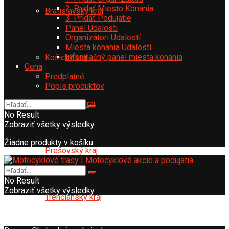
2. Pridať Miesto Konania
Bratislavský kraj
3. Pridať Podujatie
Panel Udalosti
Organizátori Udalostí
Miesta konania Udalostí
Informačný panel miesta konania
Košický kraj
Cena
Predplatné
Popis produktov
Nitriansky kraj
No Result
Zobraziť všetky výsledky
Žiadne produkty v košíku.
Prešovský kraj
No Result
Zobraziť všetky výsledky
Trenčiansky kraj