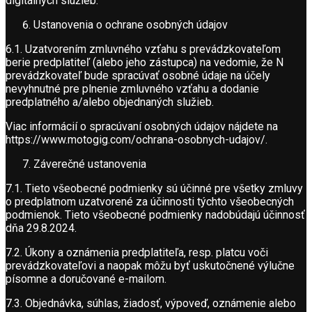
digitálnych služieb.
Ustanovenia o ochrane osobných údajov
6.1. Uzatvorením zmluvného vzťahu s prevádzkovateľom
berie predplatiteľ (alebo jeho zástupca) na vedomie, že N
prevádzkovateľ bude spracúvať osobné údaje na účely
nevyhnutné pre plnenie zmluvného vzťahu a dodanie
predplatného a/alebo objednaných služieb.
Viac informácií o spracúvaní osobných údajov nájdete na
https://www.motogig.com/ochrana-osobnych-udajov/.
Záverečné ustanovenia
7.1. Tieto všeobecné podmienky sú účinné pre všetky zmluvy
o predplatnom uzatvorené za účinnosti týchto všeobecných
podmienok. Tieto všeobecné podmienky nadobúdajú účinnosť
dňa 29.8.2024.
7.2. Úkony a oznámenia predplatiteľa, resp. platcu voči
prevádzkovateľovi a naopak môžu byť uskutočnené výlučne
písomne a doručované e-mailom.
7.3. Objednávka, súhlas, žiadosť, výpoveď, oznámenie alebo