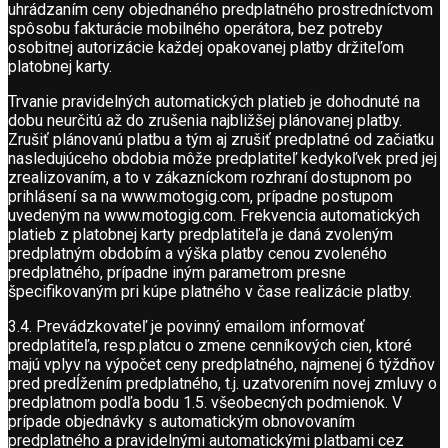
uhrádzaním ceny objednaného predplatného prostredníctvom
spôsobu fakturácie mobilného operátora, bez potreby
osobitnej autorizácie každej opakovanej platby držiteľom
platobnej karty.
Trvanie pravidelných automatických platieb je dohodnuté na
dobu neurčitú až do zrušenia najbližšej plánovanej platby.
Zrušiť plánovanú platbu a tým aj zrušiť predplatné od začiatku
nasledujúceho obdobia môže predplatiteľ kedykoľvek pred jej
zrealizovaním, a to v zákazníckom rozhraní dostupnom po
prihlásení sa na www.motogig.com, prípadne postupom
uvedeným na www.motogig.com. Frekvencia automatických
platieb z platobnej karty predplatiteľa je daná zvoleným
predplatným obdobím a výška platby cenou zvoleného
predplatného, prípadne iným parametrom presne
špecifikovaným pri kúpe platného v čase realizácie platby.
3.4. Prevádzkovateľ je povinný emailom informovať
predplatiteľa, resp.platcu o zmene cenníkových cien, ktoré
majú vplyv na výpočet ceny predplatného, najmenej 6 týždňov
pred predĺžením predplatného, t.j. uzatvorením novej zmluvy o
predplatnom podľa bodu 1.5. všeobecných podmienok. V
prípade objednávky s automatickým obnovovaním
predplatného a pravidelnými automatickými platbami cez