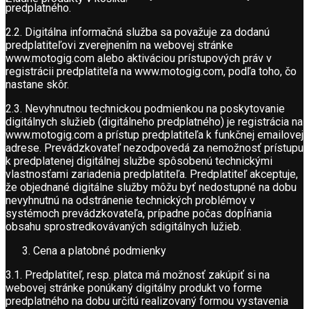
predplatného.
2.2. Digitálna informačná služba sa považuje za dodanú
predplatiteľovi zverejnením na webovej stránke
www.motogig.com alebo aktiváciou prístupových práv v
registrácii predplatiteľa na www.motogig.com, podľa toho, čo
nastane skôr.
2.3. Nevyhnutnou technickou podmienkou na poskytovanie
digitálnych služieb (digitálneho predplatného) je registrácia na
www.motogig.com a prístup predplatiteľa k funkčnej emailovej
adrese. Prevádzkovateľ nezodpovedá za nemožnosť prístupu
k predplatenej digitálnej službe spôsobenú technickými
vlastnosťami zariadenia predplatiteľa. Predplatiteľ akceptuje,
že objednané digitálne služby môžu byť nedostupné na dobu
nevyhnutnú na odstránenie technických problémov v
systémoch prevádzkovateľa, prípadne počas dopĺňania
obsahu sprostredkovávaných sdigitálnych lužieb.
Cena a platobné podmienky
3.1. Predplatiteľ, resp. platca má možnosť zakúpiť si na
webovej stránke ponúkaný digitálny produkt vo forme
predplatného na dobu určitú realizovaný formou vystavenia