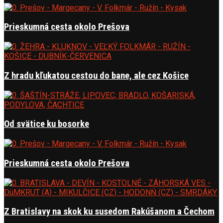
Prieskumná cesta okolo Prešova
Z hradu kľukatou cestou do bane, ale cez Košice
Od svätice ku bosorke
Prieskumná cesta okolo Prešova
Z Bratislavy na skok ku susedom Rakúšanom a Čechom