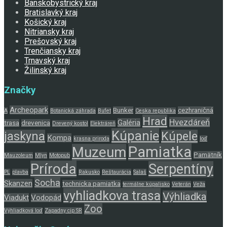
Banskobystrický kraj
Bratislavký kraj
Košický kraj
Nitriansky kraj
Prešovský kraj
Trenčiansky kraj
Trnavský kraj
Žilinský kraj
Značky
Archeopark
Bunker
cezhraničná
A
Botanická záhrada
Bufet
Ceska republika
Hrad
Hvezdáreň
Galéria
trasa
drevenica
Drevený kostol
Elektráreň
Kúpanie
jaskyna
Kúpele
Kompa
krasna priroda
loď
Pamiatka
Muzeum
Pamätník
Mauzoleum
Mlyn
Motopub
Príroda
Serpentíny
PL
plavba
Rakusko
Reštaurácia
Salaš
Socha
Skanzen
technicka pamiatka
termálne kúpalisko
Veterán
Veža
vyhliadkova trasa
Výhliadka
Viadukt
Vodopád
Zoo
Výhliadková loď
Zapadny cip SR