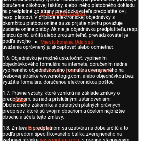
doručenie zálohovej faktúry, alebo iného platobného dokladu
na predplatné zo strany prevádzkovateľa predplatiteľovi,
Organizátori Udalostí
resp. platcovi. V prípade elektronickej objednávky s
okamžitou platbou online sa za prijatie návrhu považuje
zadanie online platby. Ak nie je objednávka predplatiteľa, resp.
platcu úplná, určitá alebo zrozumiteľná, prevádzkovateľ je
podľa svojho
Miesta konania Udalostí
uváženia oprávnený ju akceptovať alebo odmietnuť.
1.6. Objednávku je možné uskutočniť: vyplnením
objednávkového formulára na internete, doručením riadne
vyplneného objednávkového formulára uverejneného na
Informačný panel miesta konania
webovej stránke www.motogig.com, alebo objednávkou bez
využitia formulára, doručenou elektronickou poštou.
1.7. Právne vzťahy, ktoré vzniknú na základe zmluvy o
predplatnom, sa riadia príslušnými ustanoveniami
Cena
Obchodného zákonníka a ostatných platných právnych
predpisov, ktoré sú svojim obsahom a účelom najbližšie
obsahu a účelu tejto zmluvy.
1.8. Zmluva o predplatnom sa uzatvára na dobu určitú a to
Predplatné
podľa predom špecifikovaného balíka zverejneného na
webovej stránke
www.motogig.com
s presne stanoveným