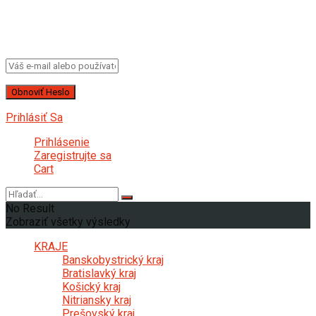
Ak chcete obnoviť heslo, zadajte svoje používateľské meno
alebo e-mailovú adresu.
Prihlásiť Sa
Prihlásenie
Zaregistrujte sa
Cart
No Result
Zobraziť všetky výsledky
KRAJE
Banskobystrický kraj
Bratislavký kraj
Košický kraj
Nitriansky kraj
Prešovský kraj