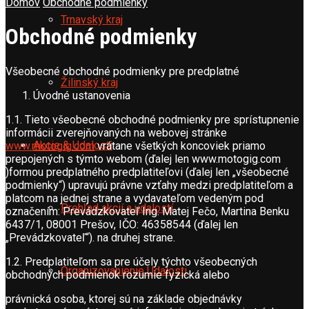
Domov
Obchodné podmienky
Trnavský kraj
Obchodné podmienky
Všeobecné obchodné podmienky pre predplatné
Žilinský kraj
Úvodné ustanovenia
1.1. Tieto všeobecné obchodné podmienky pre sprístupnenie
informácii zverejňovaných na webovej stránke
Akcie & Udalosti
www.motogig.com
vrátane všetkých koncoviek priamo
prepojených s týmto webom (ďalej len www.motogig.com
)formou predplatného predplatiteľovi (ďalej len „všeobecné
podmienky“) upravujú právne vzťahy medzi predplatiteľom a
platcom na jednej strane a vydavateľom vedeným pod
Prehľad akcií a udalostí
označením: Prevádzkovateľ Ing. Matej Fečo, Martina Benku
6437/1, 08001 Prešov, IČO: 46358544 (ďalej len
„Prevádzkovateľ“). na druhej strane.
1.2. Predplatiteľom sa pre účely týchto všeobecných
Organizovanienie Udalosti
obchodných podmienok rozumie fyzická alebo
právnická osoba, ktorej sú na základe objednávky