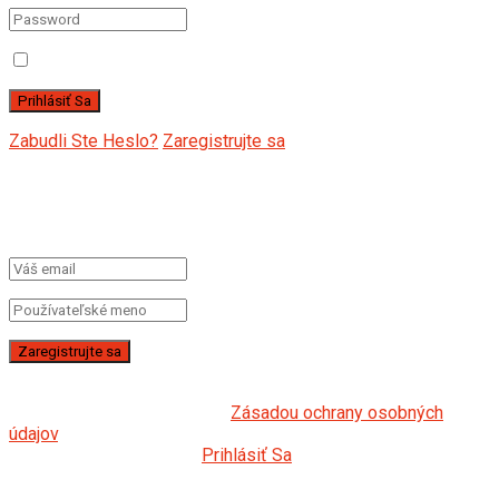
Zapamätať Si Ma
Zabudli Ste Heslo?
Zaregistrujte sa
Vytvoriť nový účet!
Pre registráciu vyplňte formuláre nižšie
*
Registráciou na našej webovej stránke súhlasíte s
obchodnými podmienkami a
Zásadou ochrany osobných
údajov
.
Všetky polia sú povinné.
Prihlásiť Sa
Získajte svoje heslo