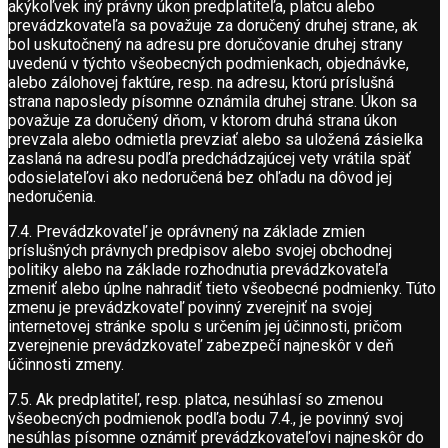
akýkoľvek iný právny úkon predplatiteľa, platcu alebo
prevádzkovateľa sa považuje za doručený druhej strane, ak
bol uskutočnený na adresu pre doručovanie druhej strany
uvedenú v týchto všeobecných podmienkach, objednávke,
alebo zálohovej faktúre, resp. na adresu, ktorú príslušná
strana naposledy písomne oznámila druhej strane. Úkon sa
považuje za doručený dňom, v ktorom druhá strana úkon
prevzala alebo odmietla prevziať alebo sa uložená zásielka
zaslaná na adresu podľa predchádzajúcej vety vrátila späť
odosielateľovi ako nedoručená bez ohľadu na dôvod jej
nedoručenia.
7.4. Prevádzkovateľ je oprávnený na základe zmien
príslušných právnych predpisov alebo svojej obchodnej
politiky alebo na základe rozhodnutia prevádzkovateľa
zmeniť alebo úplne nahradiť tieto všeobecné podmienky. Túto
zmenu je prevádzkovateľ povinný zverejniť na svojej
internetovej stránke spolu s určením jej účinnosti, pričom
zverejnenie prevádzkovateľ zabezpečí najneskôr v deň
účinnosti zmeny.
7.5. Ak predplatiteľ, resp. platca, nesúhlasí so zmenou
všeobecných podmienok podľa bodu 7.4., je povinný svoj
nesúhlas písomne oznámiť prevádzkovateľovi najneskôr do