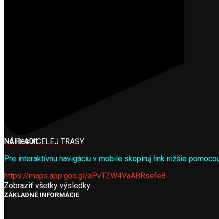
Popis produktov
No Result
NÁHĽAD CELEJ TRASY
Pre interaktívnu navigáciu v mobile skopíruj link nižšie pom
https://maps.app.goo.gl/aPvTZW4VaABRsefe8
Zobraziť všetky výsledky
ZÁKLADNÉ INFORMÁCIE