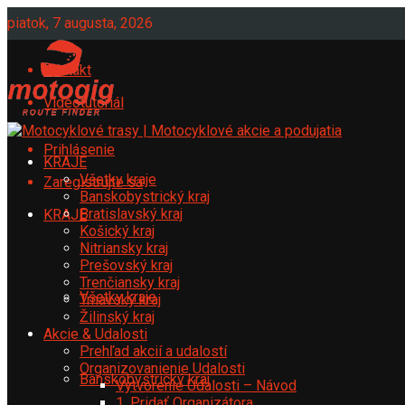
piatok, 7 augusta, 2026
Kontakt
Videotutoriál
Prihlásenie
KRAJE
Všetky kraje
Zaregistrujte sa
Banskobystrický kraj
Bratislavský kraj
KRAJE
Košický kraj
Nitriansky kraj
Prešovský kraj
Trenčiansky kraj
Všetky kraje
Trnavský kraj
Žilinský kraj
Akcie & Udalosti
Prehľad akcií a udalostí
Organizovanienie Udalosti
Banskobystrický kraj
Vytvorenie Udalosti – Návod
1. Pridať Organizátora