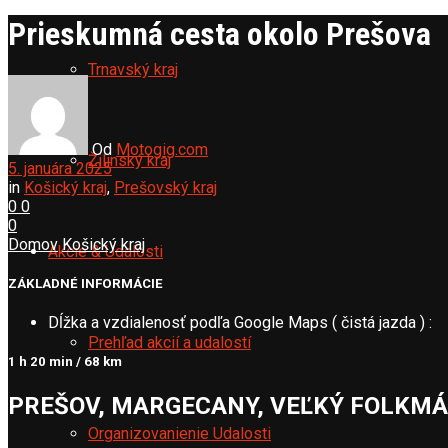
Prieskumná cesta okolo Prešova
Trnavský kraj
Od
Motogig.com
Žilinský kraj
5. januára 2025
in
Košický kraj
,
Prešovský kraj
0
0
0
Domov
Košický kraj
Akcie & Udalosti
ZÁKLADNÉ INFORMÁCIE
Dĺžka a vzdialenosť podľa Google Maps ( čistá jazda ) :
Prehľad akcií a udalostí
1 h 20 min / 68 km
PREŠOV, MARGECANY, VEĽKÝ FOLKMÁR
Organizovanienie Udalosti