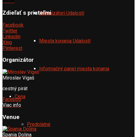
Bazár
Zdieľať s priateľmi
Organizátori Udalostí
Facebook
Twitter
Linkedin
Miesta konania Udalostí
Xing
Pinterest
Organizátor
Informačný panel miesta konania
Miroslav Vigaš
cestný pirát
Cena
Faceboo
Viac info
Venue
Predplatné
Špania Dolina