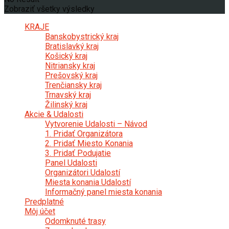
Zobraziť všetky výsledky
KRAJE
Banskobystrický kraj
Bratislavký kraj
Košický kraj
Nitriansky kraj
Prešovský kraj
Trenčiansky kraj
Trnavský kraj
Žilinský kraj
Akcie & Udalosti
Vytvorenie Udalosti – Návod
1. Pridať Organizátora
2. Pridať Miesto Konania
3. Pridať Podujatie
Panel Udalosti
Organizátori Udalostí
Miesta konania Udalostí
Informačný panel miesta konania
Predplatné
Môj účet
Odomknuté trasy