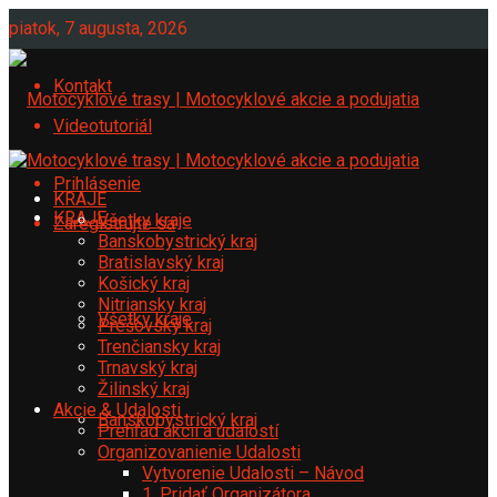
piatok, 7 augusta, 2026
Kontakt
Videotutoriál
Prihlásenie
KRAJE
KRAJE
Všetky kraje
Zaregistrujte sa
Banskobystrický kraj
Bratislavský kraj
Košický kraj
Nitriansky kraj
Všetky kraje
Prešovský kraj
Trenčiansky kraj
Trnavský kraj
Žilinský kraj
Akcie & Udalosti
Banskobystrický kraj
Prehľad akcií a udalostí
Organizovanienie Udalosti
Vytvorenie Udalosti – Návod
1. Pridať Organizátora