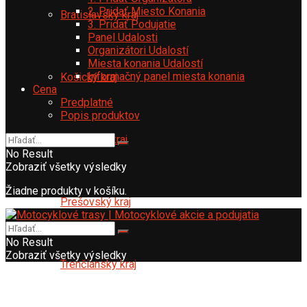
2. Pridať Miesto Konania
Bratislavský kraj
3. Pridať Podujatie
Panel Udalosti
Organizátori Udalostí
Miesta konania Udalostí
Informačný panel miesta konania
Košický kraj
Cena
Predplatné
Popis produktov
Nitriansky kraj
No Result
Zobraziť všetky výsledky
Žiadne produkty v košíku.
Prešovský kraj
No Result
Zobraziť všetky výsledky
Trenčiansky kraj