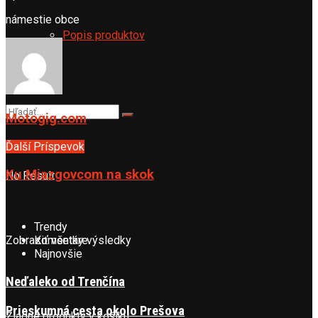
námestie obce
Popis produktov
Motogig.com
Ďalší Príspevok
Ku Miazgovcom na skok
No Result
Trendy
Zobraziť všetky výsledky
Komentáre
Najnovšie
Neďaleko od Trenčína
Prieskumná cesta okolo Prešova
Žiadne produkty v košíku.