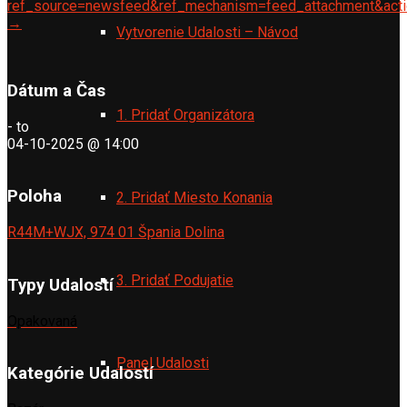
ref_source=newsfeed&ref_mechanism=feed_attachment&acti
→
Vytvorenie Udalosti – Návod
Dátum a Čas
1. Pridať Organizátora
-
to
04-10-2025 @ 14:00
Poloha
2. Pridať Miesto Konania
R44M+WJX, 974 01 Špania Dolina
3. Pridať Podujatie
Typy Udalostí
Opakovaná
Panel Udalosti
Kategórie Udalostí