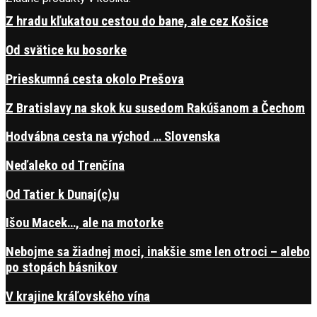
Z hradu kľukatou cestou do bane, ale cez Košice
Od svätice ku bosorke
Prieskumná cesta okolo Prešova
Z Bratislavy na skok ku susedom Rakúšanom a Čechom
Hodvábna cesta na východ … Slovenska
Neďaleko od Trenčína
Od Tatier k Dunaj(c)u
Išou Macek…, ale na motorke
Nebojme sa žiadnej moci, inakšie sme len otroci – alebo
po stopách básnikov
V krajine kráľovského vína