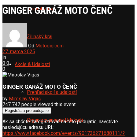
GINGER GARÁŽ MOTO ČENČ
Trnavský kraj
Žilinský kraj
Od
Motogig.com
27. marca 2025
in
0
0
Akcie & Udalosti
0
GINGER GARÁŽ MOTO ČENČ
Prehľad akcií a udalostí
by
Miroslav Vigaš
747
747 people viewed this event.
Registrácia pre podujatie
Organizovanienie Udalosti
Ak sa chcete zaregistrovať na toto podujatie, navštívte
nasledujúcu adresu URL:
https://www.facebook.com/events/901726271688111/?