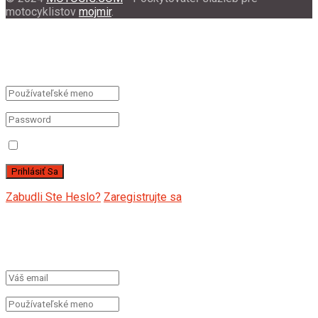
motocyklistov
mojmir
.
Vitajte Späť!
Úspešne ste upravili podrobnosti o svojom účte
Zapamätať Si Ma
Zabudli Ste Heslo?
Zaregistrujte sa
Vytvoriť nový účet!
Pre registráciu vyplňte formuláre nižšie