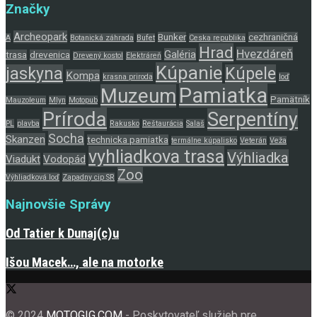
Značky
Archeopark
Bunker
cezhraničná
A
Botanická záhrada
Bufet
Ceska republika
Hrad
Hvezdáreň
Galéria
trasa
drevenica
Drevený kostol
Elektráreň
Kúpanie
jaskyna
Kúpele
Kompa
krasna priroda
loď
Pamiatka
Muzeum
Pamätník
Mauzoleum
Mlyn
Motopub
Príroda
Serpentíny
PL
plavba
Rakusko
Reštaurácia
Salaš
Socha
Skanzen
technicka pamiatka
termálne kúpalisko
Veterán
Veža
vyhliadkova trasa
Výhliadka
Viadukt
Vodopád
Zoo
Výhliadková loď
Zapadny cip SR
Najnovšie Správy
Od Tatier k Dunaj(c)u
Išou Macek…, ale na motorke
© 2024
MOTOGIG.COM
- Poskytovateľ služieb pre