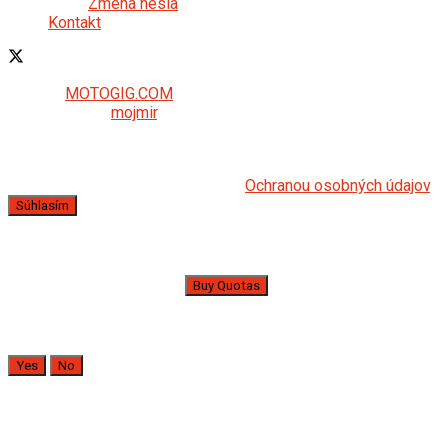
Zmena hesla
Kontakt
© 2024
MOTOGIG.COM
- Poskytovateľ služieb pre
motocyklistov
mojmir
.
Táto webová stránka používa súbory cookie. Pokračovaním v
používaní tejto webovej stránky dávate súhlas s používaním
cookies. Navštívte našu stránku s
Ochranou osobných údajov
.
Súhlasím
Not enough quota to unlock this post
Odomknúť Ostávajúce :
0
Buy Quotas
Naozaj chcete zrušiť odber?
Yes
No