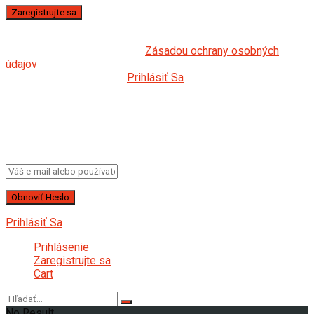
*
Registráciou na našej webovej stránke súhlasíte s
obchodnými podmienkami a
Zásadou ochrany osobných
údajov
.
Všetky polia sú povinné.
Prihlásiť Sa
Získajte svoje heslo
Ak chcete obnoviť heslo, zadajte svoje používateľské meno
alebo e-mailovú adresu.
Prihlásiť Sa
Prihlásenie
Zaregistrujte sa
Cart
No Result